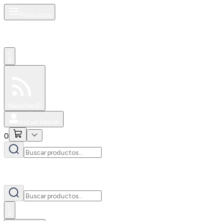
Productos
0
Especiales
Newsfeed
0
Iniciar Sesión
0
0