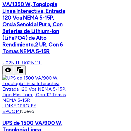
VA/1350 W, Topología
Línea Interactiva, Entrada
120 Vca NEMA 5-15P,
Onda Senoidal Pura, Con
Baterías de Lithium-Ion
(LiFePO4) de Alto
Rendimiento,2 UR, Con 6
Tomas NEMA 5-15R
U02N11L
U02N11L
LINKEDPRO BY
EPCOM
Nuevo
UPS de 1500 VA/900 W,
Topología Línea