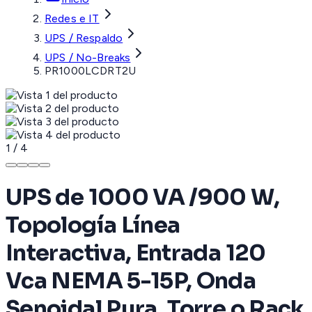
Redes e IT
UPS / Respaldo
UPS / No-Breaks
PR1000LCDRT2U
1
/
4
UPS de 1000 VA /900 W,
Topología Línea
Interactiva, Entrada 120
Vca NEMA 5-15P, Onda
Senoidal Pura, Torre o Rack