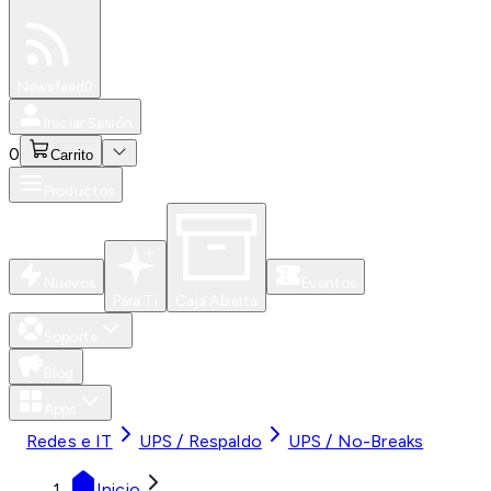
Especiales
Newsfeed
0
Iniciar Sesión
0
Carrito
Productos
Nuevos
Eventos
Para Ti
Caja Abierta
Soporte
Blog
Apps
Redes e IT
UPS / Respaldo
UPS / No-Breaks
Inicio