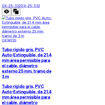
DX-25-332
DX-25-332
GEWISS
Tubo rígido gris, PVC
Auto-Extinguible, de 21.4
mm área permisible para
el cable, diámetro
externo 25 mm, tramo de
3 m
Tubo rígido gris, PVC
Auto-Extinguible, de 21.4
mm área permisible para
el cable, diámetro