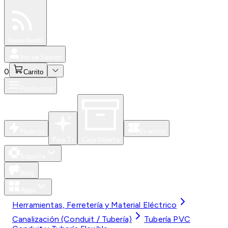
Especiales
Newsfeed
0
Iniciar Sesión
0
Carrito
Productos
Nuevos
Eventos
Para Ti
Caja Abierta
Soporte
Blog
Apps
Herramientas, Ferretería y Material Eléctrico
Canalización (Conduit / Tubería)
Tubería PVC