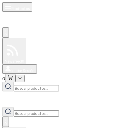
Productos
0
Especiales
Newsfeed
0
Iniciar Sesión
0
0