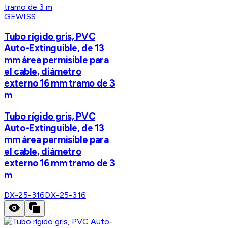
GEWISS
Tubo rígido gris, PVC
Auto-Extinguible, de 13
mm área permisible para
el cable, diámetro
externo 16 mm tramo de 3
m
Tubo rígido gris, PVC
Auto-Extinguible, de 13
mm área permisible para
el cable, diámetro
externo 16 mm tramo de 3
m
DX-25-316
DX-25-316