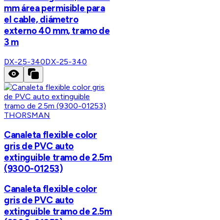
mm área permisible para
el cable, diámetro
externo 40 mm, tramo de
3 m
DX-25-340
DX-25-340
THORSMAN
Canaleta flexible color
gris de PVC auto
extinguible tramo de 2.5m
(9300-01253)
Canaleta flexible color
gris de PVC auto
extinguible tramo de 2.5m