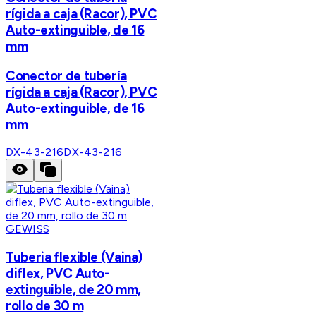
rígida a caja (Racor), PVC
Auto-extinguible, de 16
mm
Conector de tubería
rígida a caja (Racor), PVC
Auto-extinguible, de 16
mm
DX-43-216
DX-43-216
GEWISS
Tuberia flexible (Vaina)
diflex, PVC Auto-
extinguible, de 20 mm,
rollo de 30 m