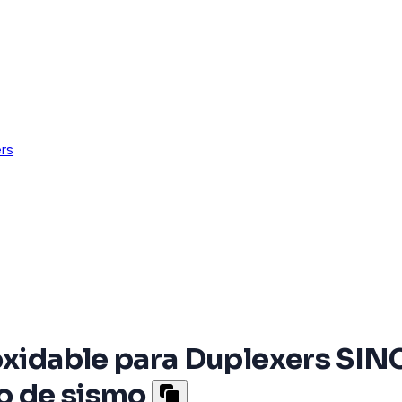
rs
noxidable para Duplexers S
so de sismo