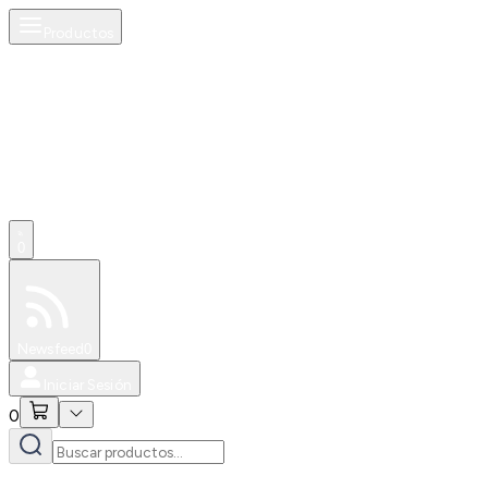
Productos
0
Especiales
Newsfeed
0
Iniciar Sesión
0