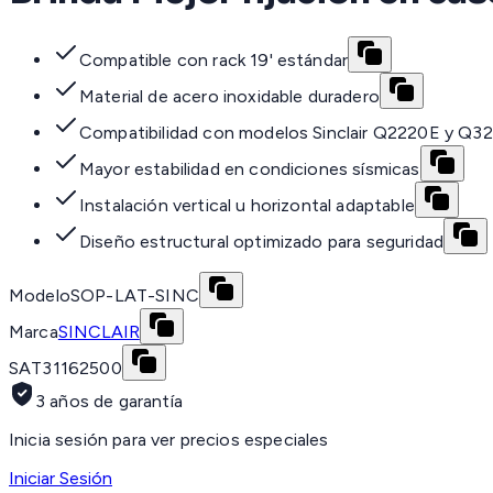
Compatible con rack 19' estándar
Material de acero inoxidable duradero
Compatibilidad con modelos Sinclair Q2220E y Q3
Mayor estabilidad en condiciones sísmicas
Instalación vertical u horizontal adaptable
Diseño estructural optimizado para seguridad
Modelo
SOP-LAT-SINC
Marca
SINCLAIR
SAT
31162500
3 años de garantía
Inicia sesión para ver precios especiales
Iniciar Sesión