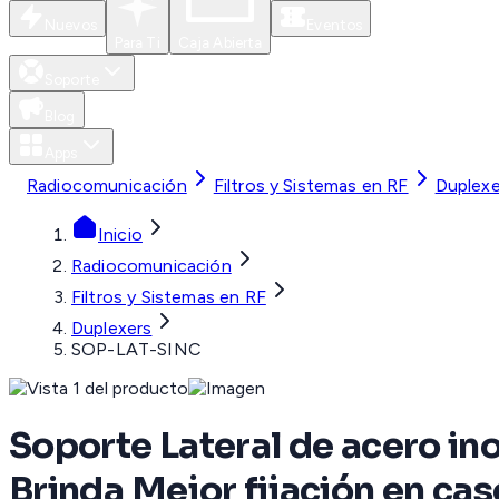
Nuevos
Eventos
Para Ti
Caja Abierta
Soporte
Blog
Apps
Radiocomunicación
Filtros y Sistemas en RF
Duplexe
Inicio
Radiocomunicación
Filtros y Sistemas en RF
Duplexers
SOP-LAT-SINC
Soporte Lateral de acero i
Brinda Mejor fijación en ca