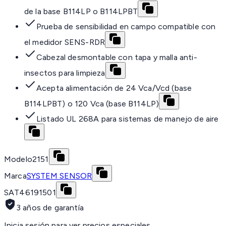
de la base B114LP o B114LPBT
Prueba de sensibilidad en campo compatible con
el medidor SENS-RDR
Cabezal desmontable con tapa y malla anti-
insectos para limpieza
Acepta alimentación de 24 Vca/Vcd (base
B114LPBT) o 120 Vca (base B114LP)
Listado UL 268A para sistemas de manejo de aire
Modelo
2151
Marca
SYSTEM SENSOR
SAT
46191501
3 años de garantía
Inicia sesión para ver precios especiales