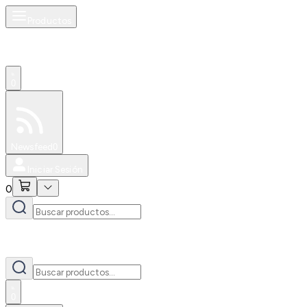
Productos
0
Especiales
Newsfeed
0
Iniciar Sesión
0
0