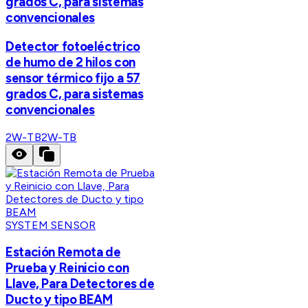
grados C, para sistemas
convencionales
Detector fotoeléctrico
de humo de 2 hilos con
sensor térmico fijo a 57
grados C, para sistemas
convencionales
2W-TB
2W-TB
SYSTEM SENSOR
Estación Remota de
Prueba y Reinicio con
Llave, Para Detectores de
Ducto y tipo BEAM