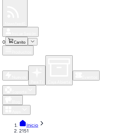
Especiales
Newsfeed
0
Iniciar Sesión
0
Carrito
Productos
Nuevos
Eventos
Para Ti
Caja Abierta
Soporte
Blog
Apps
Inicio
2151