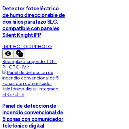
Detector fotoeléctrico
de humo direccionable de
dos hilos para lazo SLC,
compatible con paneles
Silent Knight IFP
IDPPHOTO
IDPPHOTO
Reemplazo sugerido:
IDP-
PHOTO-IV
FIRE-LITE
Panel de detección de
incendio convencional de
5 zonas con comunicador
telefónico digital