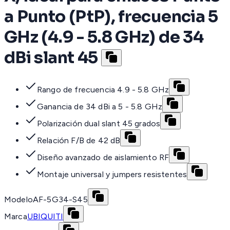
a Punto (PtP), frecuencia 5
GHz (4.9 - 5.8 GHz) de 34
dBi slant 45
Rango de frecuencia 4.9 - 5.8 GHz
Ganancia de 34 dBi a 5 - 5.8 GHz
Polarización dual slant 45 grados
Relación F/B de 42 dB
Diseño avanzado de aislamiento RF
Montaje universal y jumpers resistentes
Modelo
AF-5G34-S45
Marca
UBIQUITI