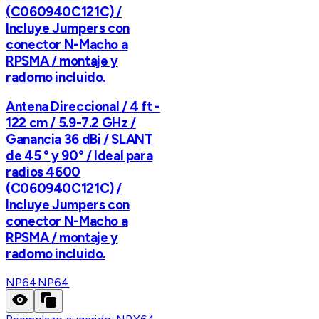
(C060940C121C) /
Incluye Jumpers con
conector N-Macho a
RPSMA / montaje y
radomo incluido.
Antena Direccional / 4 ft -
122 cm / 5.9-7.2 GHz /
Ganancia 36 dBi / SLANT
de 45 ° y 90° / Ideal para
radios 4600
(C060940C121C) /
Incluye Jumpers con
conector N-Macho a
RPSMA / montaje y
radomo incluido.
NP64
NP64