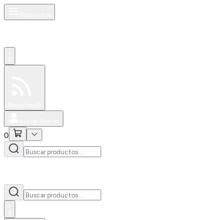
Productos
0
Especiales
Newsfeed
0
Iniciar Sesión
0
0