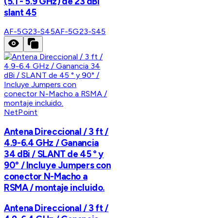
(5.1 - 5.9 GHz) de 23 dBi
slant 45
AF-5G23-S45
AF-5G23-S45
NetPoint
Antena Direccional / 3 ft /
4.9-6.4 GHz / Ganancia
34 dBi / SLANT de 45 ° y
90° / Incluye Jumpers con
conector N-Macho a
RSMA / montaje incluido.
Antena Direccional / 3 ft /