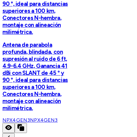
90 °, ideal para distancias
superiores a 100 km,
Conectores N-hembra,
montaje con alineación
milimétrica.
Antena de parabola
profunda, blindada, con
supresión al ruido de 6 ft,
4.9-6.4 GHz, Ganancia 41
dBi con SLANT de 45 ° y
90 °, ideal para distancias
superiores a 100 km,
Conectores N-hembra,
montaje con alineación
milimétrica.
NPX4GEN3
NPX4GEN3