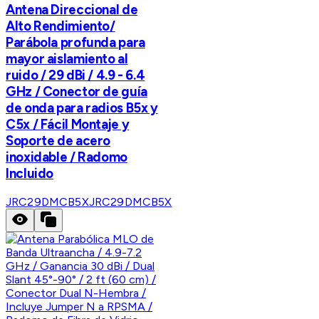
Antena Direccional de
Alto Rendimiento/
Parábola profunda para
mayor aislamiento al
ruido / 29 dBi / 4.9 - 6.4
GHz / Conector de guía
de onda para radios B5x y
C5x / Fácil Montaje y
Soporte de acero
inoxidable / Radomo
Incluido
JRC29DMCB5X
JRC29DMCB5X