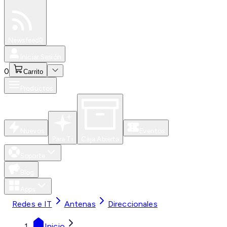
Especiales
Newsfeed
0
Iniciar Sesión
0
Carrito
Productos
Nuevos
Eventos
Para Ti
Caja Abierta
Soporte
Blog
Apps
Redes e IT
Antenas
Direccionales
Inicio