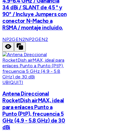
4.9-6.4 GHz / Ganancia
34 dBi / SLANT de 45 ° y
90° / Incluye Jumpers con
conector N-Macho a
RSMA / montaje incluido.
NP2GEN2
NP2GEN2
UBIQUITI
Antena Direccional
RocketDish airMAX, ideal
para enlaces Punto a
Punto (PtP), frecuencia 5
GHz (4.9 - 5.8 GHz) de 30
dBi