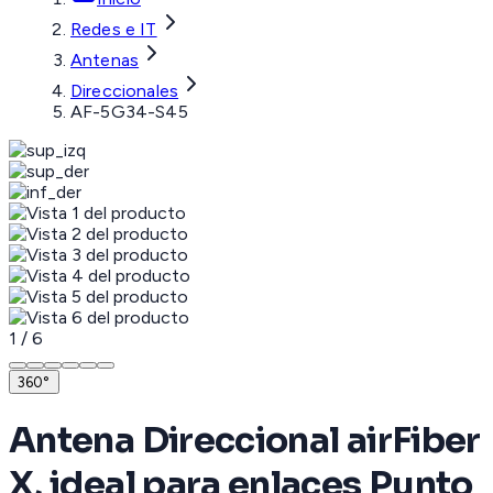
Redes e IT
Antenas
Direccionales
AF-5G34-S45
1
/
6
360°
Antena Direccional airFiber
X, ideal para enlaces Punto