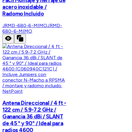
Fácil Montaje y herraje de
acero inoxidable /
Radomo Incluido
JRMD-680-6-MIMO
JRMD-
680-6-MIMO
NetPoint
Antena Direccional / 4 ft -
122 cm / 5.9-7.2 GHz /
Ganancia 36 dBi / SLANT
de 45 ° y 90° / Ideal para
radios 4600