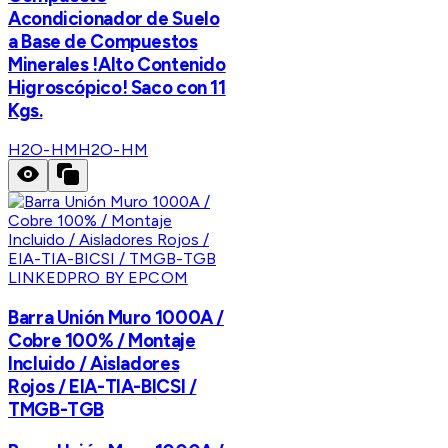
Acondicionador de Suelo
a Base de Compuestos
Minerales !Alto Contenido
Higroscópico! Saco con 11
Kgs.
H2O-HM
H2O-HM
LINKEDPRO BY EPCOM
Barra Unión Muro 1000A /
Cobre 100% / Montaje
Incluido / Aisladores
Rojos / EIA-TIA-BICSI /
TMGB-TGB