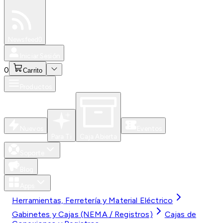
Especiales
Newsfeed
0
Iniciar Sesión
0
Carrito
Productos
Nuevos
Eventos
Para Ti
Caja Abierta
Soporte
Blog
Apps
Herramientas, Ferretería y Material Eléctrico
Gabinetes y Cajas (NEMA / Registros)
Cajas de