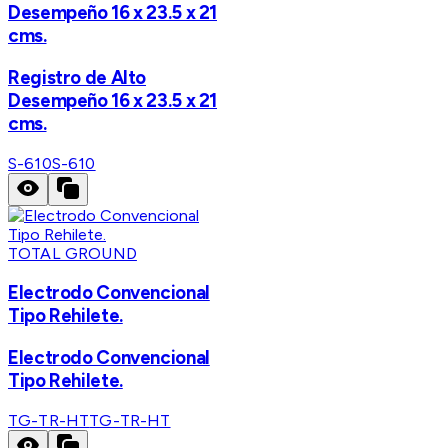
Desempeño 16 x 23.5 x 21
cms.
Registro de Alto
Desempeño 16 x 23.5 x 21
cms.
S-610
S-610
TOTAL GROUND
Electrodo Convencional
Tipo Rehilete.
Electrodo Convencional
Tipo Rehilete.
TG-TR-HT
TG-TR-HT