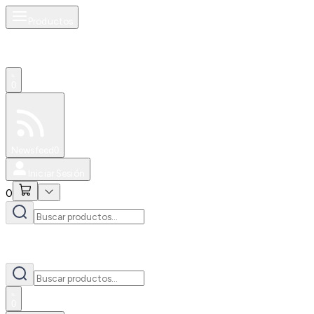
Productos
0
Especiales
Newsfeed
0
Iniciar Sesión
0
0