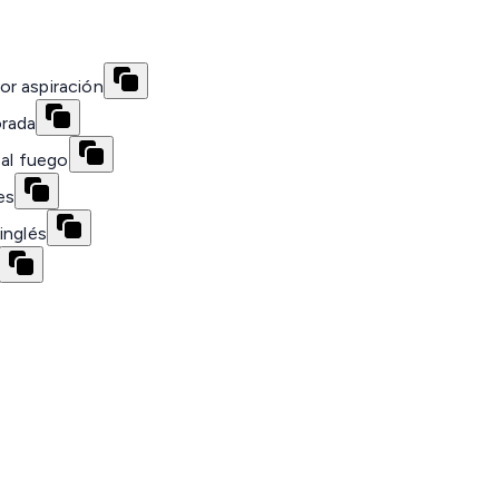
or aspiración
orada
 al fuego
es
inglés