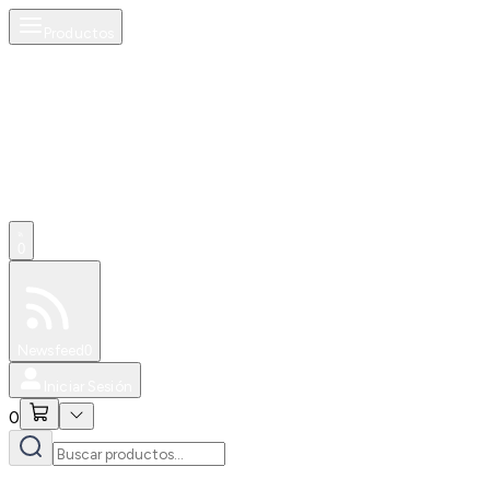
Productos
0
Especiales
Newsfeed
0
Iniciar Sesión
0