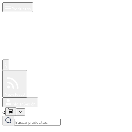
Productos
0
Especiales
Newsfeed
0
Iniciar Sesión
0