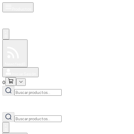
Productos
0
Especiales
Newsfeed
0
Iniciar Sesión
0
0