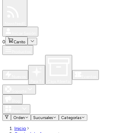
Especiales
Newsfeed
0
Iniciar Sesión
0
Carrito
Productos
Nuevos
Eventos
Para Ti
Caja Abierta
Soporte
Blog
Apps
Orden
Sucursales
Categorías
Inicio