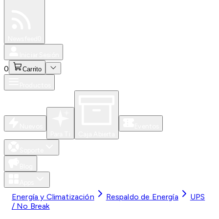
Especiales
Newsfeed
0
Iniciar Sesión
0
Carrito
Productos
Nuevos
Eventos
Para Ti
Caja Abierta
Soporte
Blog
Apps
Energía y Climatización
Respaldo de Energía
UPS
/ No Break