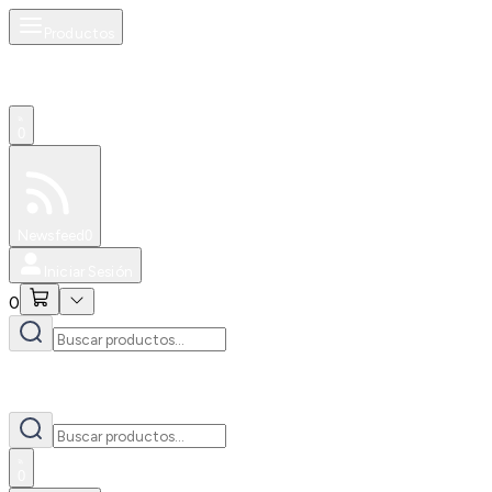
Productos
0
Especiales
Newsfeed
0
Iniciar Sesión
0
0