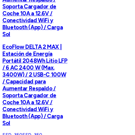
Soporta Cargador de
Coche 10A a 12.6V /
Conectividad WiFi y
Bluetooth (App) / Carga
Sol
EcoFlow DELTA 2 MAX |
Estación de Energía
Portátil 2048Wh Litio LFP
/ 6 AC 2400 W (Max.
3400W) / 2 USB-C 100W
/ Capacidad para
Aumentar Respaldo /
Soporta Cargador de
Coche 10A a 12.6V /
Conectividad WiFi y
Bluetooth (App) / Carga
Sol
EFD-350
EFD-350