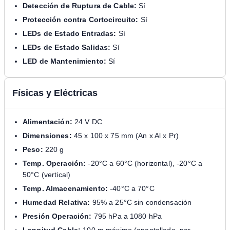
Detección de Ruptura de Cable:
Sí
Protección contra Cortocircuito:
Sí
LEDs de Estado Entradas:
Sí
LEDs de Estado Salidas:
Sí
LED de Mantenimiento:
Sí
Físicas y Eléctricas
Alimentación:
24 V DC
Dimensiones:
45 x 100 x 75 mm (An x Al x Pr)
Peso:
220 g
Temp. Operación:
-20°C a 60°C (horizontal), -20°C a
50°C (vertical)
Temp. Almacenamiento:
-40°C a 70°C
Humedad Relativa:
95% a 25°C sin condensación
Presión Operación:
795 hPa a 1080 hPa
Longitud Cable:
100 m máximo (apantallado, par