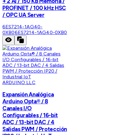
+ 2 AI / 150 KB Memoria /
PROFINET / 100 kHz HSC
/ OPC UA Server
6ES7214-1AG40-
0XB0
6ES7214-1AG40-0XB0
ARDUINO LLC
Expansión Analógica
Arduino Opta® / 8
Canales I/O
Configurables / 16-bit
ADC / 13-bit DAC / 4
Salidas PWM / Protección