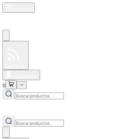
Productos
0
Especiales
Newsfeed
0
Iniciar Sesión
0
0