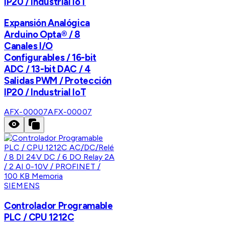
IP20 / Industrial IoT
Expansión Analógica
Arduino Opta® / 8
Canales I/O
Configurables / 16-bit
ADC / 13-bit DAC / 4
Salidas PWM / Protección
IP20 / Industrial IoT
AFX-00007
AFX-00007
SIEMENS
Controlador Programable
PLC / CPU 1212C