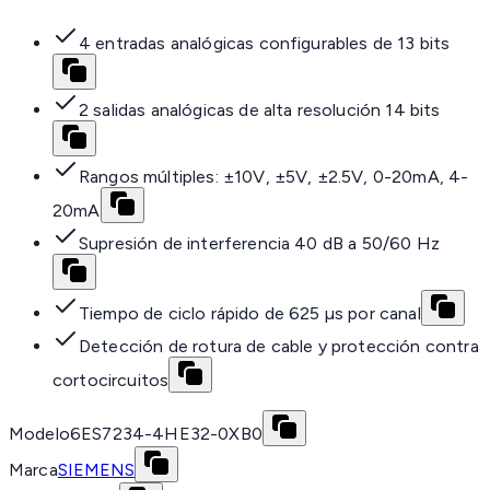
4 entradas analógicas configurables de 13 bits
2 salidas analógicas de alta resolución 14 bits
Rangos múltiples: ±10V, ±5V, ±2.5V, 0-20mA, 4-
20mA
Supresión de interferencia 40 dB a 50/60 Hz
Tiempo de ciclo rápido de 625 µs por canal
Detección de rotura de cable y protección contra
cortocircuitos
Modelo
6ES7234-4HE32-0XB0
Marca
SIEMENS