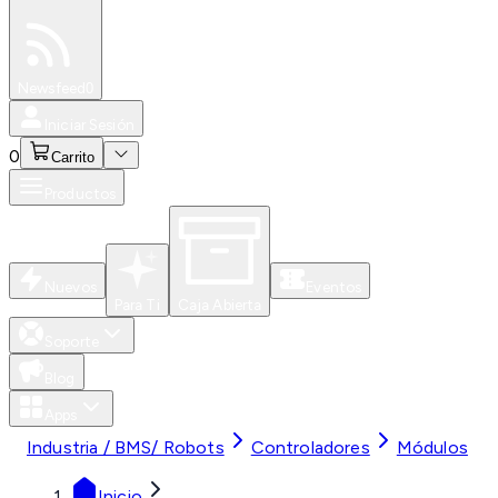
Especiales
Newsfeed
0
Iniciar Sesión
0
Carrito
Productos
Nuevos
Eventos
Para Ti
Caja Abierta
Soporte
Blog
Apps
Industria / BMS/ Robots
Controladores
Módulos
Inicio