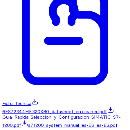
Ficha Técnica
6ES72344HE320XB0_datasheet_en.cleaned.pdf
Guia_Rapida_Seleccion_y_Configuracion_SIMATIC_S7-
1200.pdf
s71200_system_manual_es-ES_es-ES.pdf