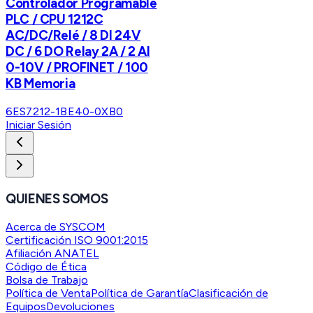
Controlador Programable
PLC / CPU 1212C
AC/DC/Relé / 8 DI 24V
DC / 6 DO Relay 2A / 2 AI
0-10V / PROFINET / 100
KB Memoria
6ES7212-1BE40-0XB0
Iniciar Sesión
QUIENES SOMOS
Acerca de SYSCOM
Certificación ISO 9001:2015
Afiliación ANATEL
Código de Ética
Bolsa de Trabajo
Política de Venta
Política de Garantía
Clasificación de
Equipos
Devoluciones