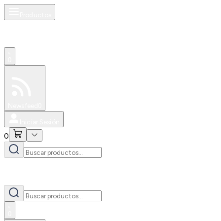
Productos
0
Especiales
Newsfeed
0
Iniciar Sesión
0
0