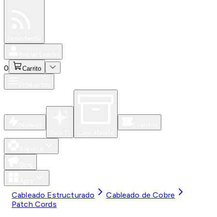
Especiales
Newsfeed
0
Iniciar Sesión
0
Carrito
Productos
Nuevos
Eventos
Para Ti
Caja Abierta
Soporte
Blog
Apps
Cableado Estructurado
Cableado de Cobre
Patch Cords