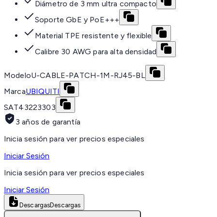
Diámetro de 3 mm ultra compacto
Soporte GbE y PoE+++
Material TPE resistente y flexible
Calibre 30 AWG para alta densidad
Modelo
U-CABLE-PATCH-1M-RJ45-BL
Marca
UBIQUITI
SAT
43223303
3 años de garantía
Inicia sesión para ver precios especiales
Iniciar Sesión
Inicia sesión para ver precios especiales
Iniciar Sesión
Descargas
Descargas