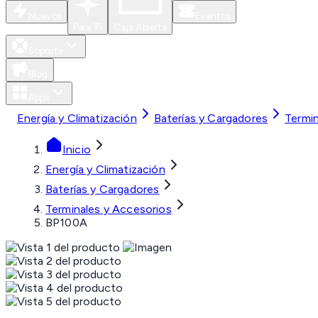
Nuevos
Eventos
Para Ti
Caja Abierta
Soporte
Blog
Apps
Energía y Climatización
Baterías y Cargadores
Termin
Inicio
Energía y Climatización
Baterías y Cargadores
Terminales y Accesorios
BP100A