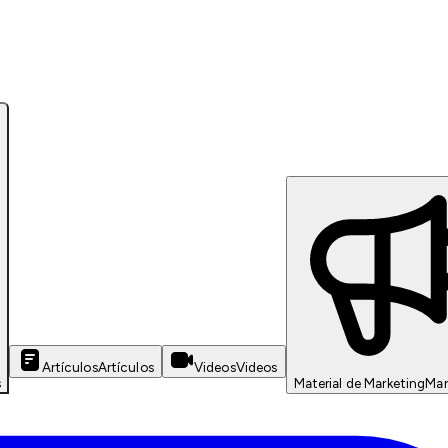
Artículos
Artículos
Videos
Videos
s
Material de Marketing
Mar