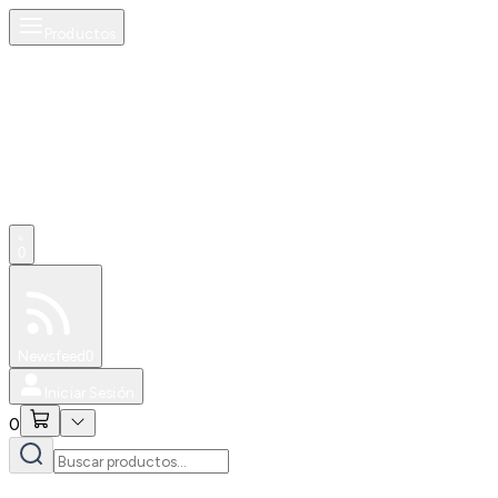
Productos
0
Especiales
Newsfeed
0
Iniciar Sesión
0