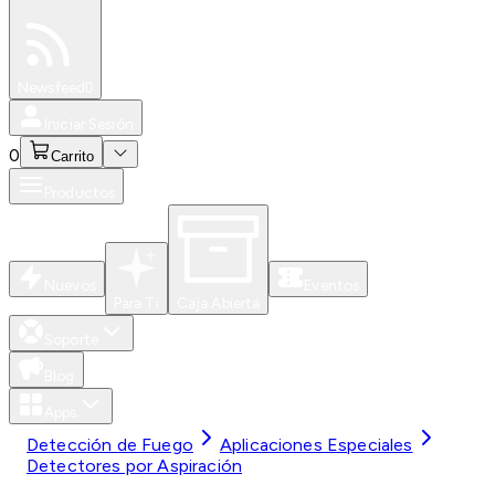
Especiales
Newsfeed
0
Iniciar Sesión
0
Carrito
Productos
Nuevos
Eventos
Para Ti
Caja Abierta
Soporte
Blog
Apps
Detección de Fuego
Aplicaciones Especiales
Detectores por Aspiración