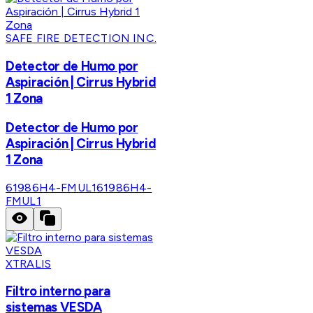
SAFE FIRE DETECTION INC.
Detector de Humo por
Aspiración | Cirrus Hybrid
1 Zona
Detector de Humo por
Aspiración | Cirrus Hybrid
1 Zona
61986H4-FMUL1
61986H4-
FMUL1
XTRALIS
Filtro interno para
sistemas VESDA