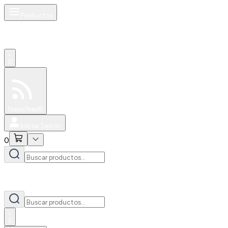
Productos
0
Especiales
Newsfeed
0
Iniciar Sesión
0
0