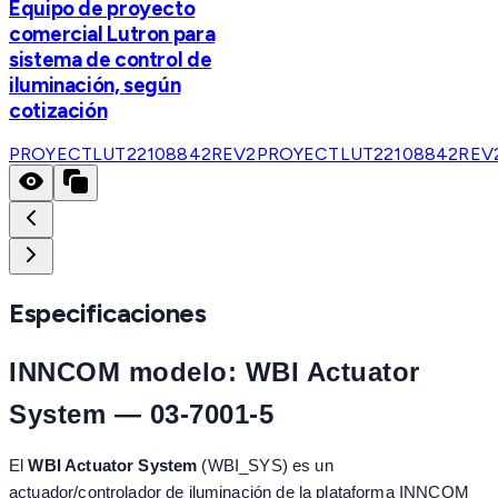
Equipo de proyecto
comercial Lutron para
sistema de control de
iluminación, según
cotización
PROYECTLUT22108842REV2
PROYECTLUT22108842REV
Especificaciones
INNCOM modelo: WBI Actuator
System — 03-7001-5
El
WBI Actuator System
(WBI_SYS) es un
actuador/controlador de iluminación de la plataforma INNCOM