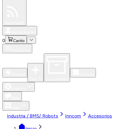
Especiales
Newsfeed
0
Iniciar Sesión
0
Carrito
Productos
Nuevos
Eventos
Para Ti
Caja Abierta
Soporte
Blog
Apps
Industria / BMS/ Robots
Inncom
Accesorios
Inicio