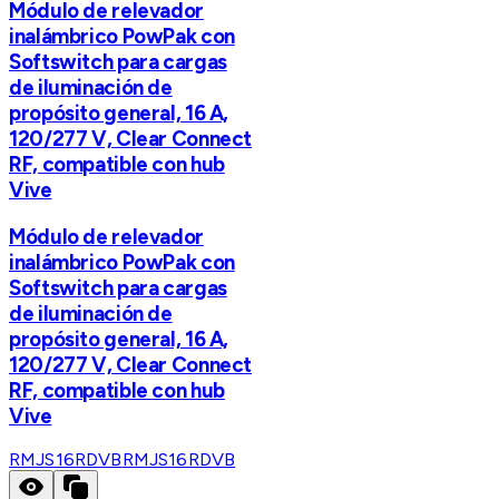
Módulo de relevador
inalámbrico PowPak con
Softswitch para cargas
de iluminación de
propósito general, 16 A,
120/277 V, Clear Connect
RF, compatible con hub
Vive
Módulo de relevador
inalámbrico PowPak con
Softswitch para cargas
de iluminación de
propósito general, 16 A,
120/277 V, Clear Connect
RF, compatible con hub
Vive
RMJS16RDVB
RMJS16RDVB