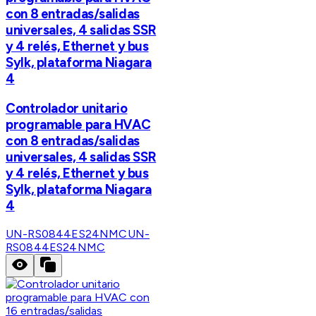
con 8 entradas/salidas
universales, 4 salidas SSR
y 4 relés, Ethernet y bus
Sylk, plataforma Niagara
4
Controlador unitario
programable para HVAC
con 8 entradas/salidas
universales, 4 salidas SSR
y 4 relés, Ethernet y bus
Sylk, plataforma Niagara
4
UN-RS0844ES24NMC
UN-
RS0844ES24NMC