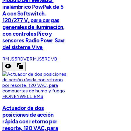
Módulo de relevador
inalámbrico PowPak de 5
A con Softswitch,
120/277 V, para cargas
generales de iluminación,
con controles Pico y
sensores Radio Powr Savr
del sistema Vive
RMJS5RDVB
RMJS5RDVB
HONEYWELL BMS
Actuador de dos
posiciones de acción
rápida con retorno por
resorte, 120 VAC, para