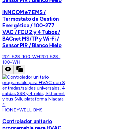
Sensor PIR / Blanco Hielo
INNCOM e7 EMS /
Termostato de Gestión
Energética / 100-277
VAC / FCU 2 y 4 Tubos /
BACnet MS/TP y Wi-Fi /
Sensor PIR / Blanco Hielo
201-528-100-WH
201-528-
100-WH
HONEYWELL BMS
Controlador unitario
programable para HVAC