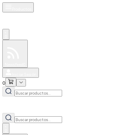
Productos
0
Especiales
Newsfeed
0
Iniciar Sesión
0
0