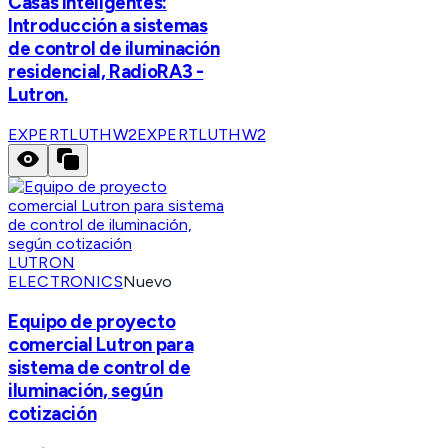
Casas Inteligentes:
Introducción a sistemas
de control de iluminación
residencial, RadioRA3 -
Lutron.
EXPERTLUTHW2
EXPERTLUTHW2
LUTRON
ELECTRONICS
Nuevo
Equipo de proyecto
comercial Lutron para
sistema de control de
iluminación, según
cotización