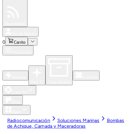
Especiales
Newsfeed
0
Iniciar Sesión
0
Carrito
Productos
Nuevos
Eventos
Para Ti
Caja Abierta
Soporte
Blog
Apps
Radiocomunicación
Soluciones Marinas
Bombas
de Achique, Carnada y Maceradoras