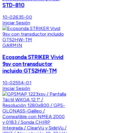
STD-810
10-02635-00
Iniciar Sesión
GARMIN
Ecosonda STRIKER Vivid
9sv con transductor
incluido GT52HW-TM
10-02554-01
Iniciar Sesión