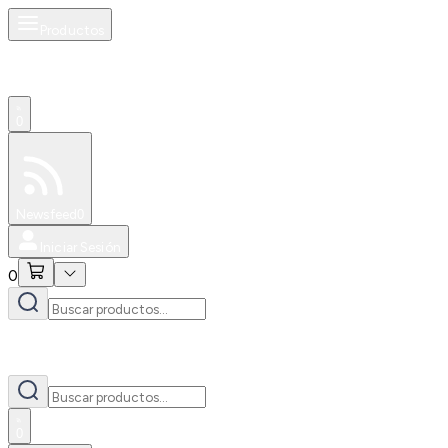
Productos
0
Especiales
Newsfeed
0
Iniciar Sesión
0
0