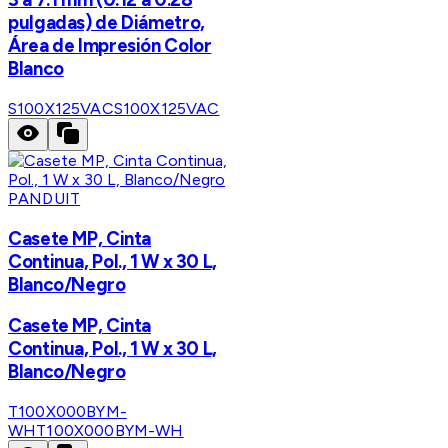
pulgadas) de Diámetro,
Área de Impresión Color
Blanco
S100X125VAC
S100X125VAC
PANDUIT
Casete MP, Cinta
Continua, Pol., 1 W x 30 L,
Blanco/Negro
Casete MP, Cinta
Continua, Pol., 1 W x 30 L,
Blanco/Negro
T100X000BYM-
WH
T100X000BYM-WH