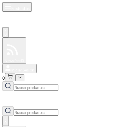
Productos
0
Especiales
Newsfeed
0
Iniciar Sesión
0
0