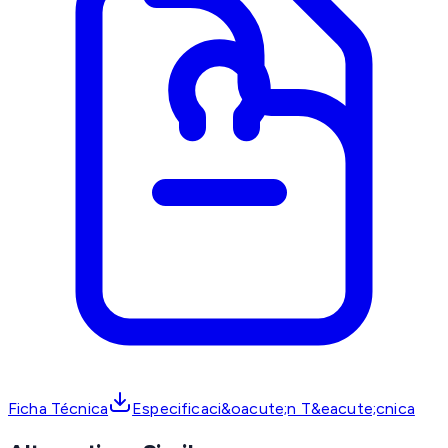
Ficha Técnica
Especificaci&oacute;n T&eacute;cnica