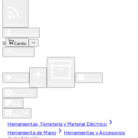
Especiales
Newsfeed
0
Iniciar Sesión
0
Carrito
Productos
Nuevos
Eventos
Para Ti
Caja Abierta
Soporte
Blog
Apps
Herramientas, Ferretería y Material Eléctrico
Herramienta de Mano
Herramientas y Accesorios