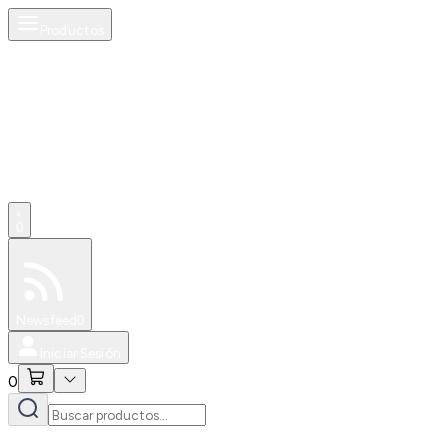
Productos
0
Especiales
Newsfeed
0
Iniciar Sesión
0