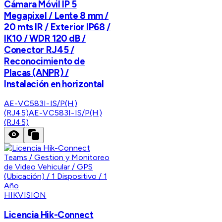
Cámara Móvil IP 5
Megapixel / Lente 8 mm /
20 mts IR / Exterior IP68 /
IK10 / WDR 120 dB /
Conector RJ45 /
Reconocimiento de
Placas (ANPR) /
Instalación en horizontal
AE-VC583I-IS/P(H)
(RJ45)
AE-VC583I-IS/P(H)
(RJ45)
HIKVISION
Licencia Hik-Connect