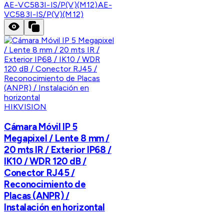
AE-VC583I-IS/P(V)(M12)
AE-
VC583I-IS/P(V)(M12)
HIKVISION
Cámara Móvil IP 5
Megapixel / Lente 8 mm /
20 mts IR / Exterior IP68 /
IK10 / WDR 120 dB /
Conector RJ45 /
Reconocimiento de
Placas (ANPR) /
Instalación en horizontal