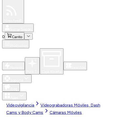
Especiales
Newsfeed
0
Iniciar Sesión
0
Carrito
Productos
Nuevos
Eventos
Para Ti
Caja Abierta
Soporte
Blog
Apps
Videovigilancia
Videograbadoras Móviles, Dash
Cams y Body Cams
Cámaras Móviles