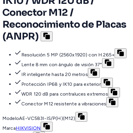
IK10 / WDR 120 dB /
Conector M12 /
Reconocimiento de Placas
(ANPR)
Resolución 5 MP (2560x1920) con H.265+
Lente 8 mm con ángulo de visión 37°
IR inteligente hasta 20 metros
Protección IP68 y IK10 para exterior
WDR 120 dB para contraluces extremos
Conector M12 resistente a vibraciones
Modelo
AE-VC583I-IS/P(H)(M12)
Marca
HIKVISION