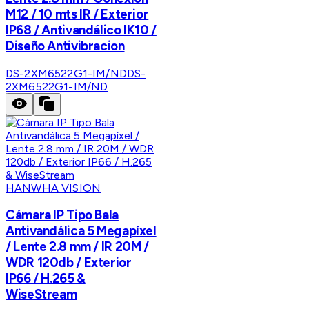
M12 / 10 mts IR / Exterior
IP68 / Antivandálico IK10 /
Diseño Antivibracion
DS-2XM6522G1-IM/ND
DS-
2XM6522G1-IM/ND
HANWHA VISION
Cámara IP Tipo Bala
Antivandálica 5 Megapíxel
/ Lente 2.8 mm / IR 20M /
WDR 120db / Exterior
IP66 / H.265 &
WiseStream