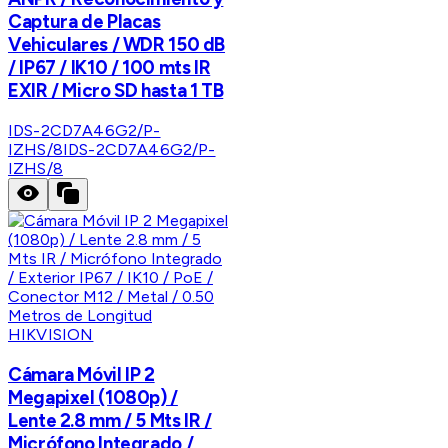
Captura de Placas
Vehiculares / WDR 150 dB
/ IP67 / IK10 / 100 mts IR
EXIR / Micro SD hasta 1 TB
IDS-2CD7A46G2/P-
IZHS/8
IDS-2CD7A46G2/P-
IZHS/8
HIKVISION
Cámara Móvil IP 2
Megapixel (1080p) /
Lente 2.8 mm / 5 Mts IR /
Micrófono Integrado /