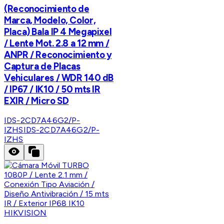
(Reconocimiento de
Marca, Modelo, Color,
Placa) Bala IP 4 Megapixel
/ Lente Mot. 2.8 a 12 mm /
ANPR / Reconocimiento y
Captura de Placas
Vehiculares / WDR 140 dB
/ IP67 / IK10 / 50 mts IR
EXIR / Micro SD
IDS-2CD7A46G2/P-
IZHS
IDS-2CD7A46G2/P-
IZHS
HIKVISION