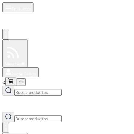
Productos
0
Especiales
Newsfeed
0
Iniciar Sesión
0
0