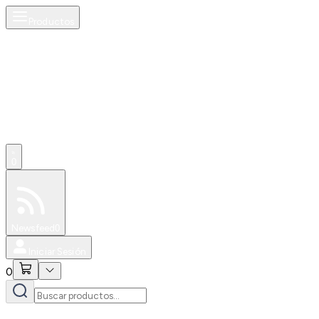
Productos
0
Especiales
Newsfeed
0
Iniciar Sesión
0