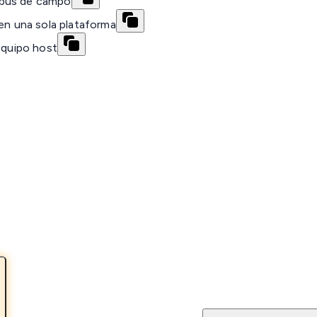
 bus de campo
 en una sola plataforma
equipo host