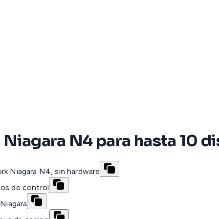
 Niagara N4 para hasta 10 d
ork Niagara N4, sin hardware
tos de control
 Niagara