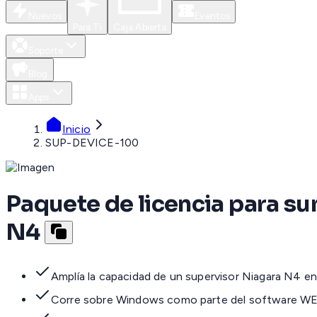
Nuevos
Eventos
Para Ti
Caja Abierta
Soporte
Blog
Apps
Inicio
SUP-DEVICE-100
Paquete de licencia para s
N4
Amplía la capacidad de un supervisor Niagara N4 e
Corre sobre Windows como parte del software WE