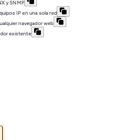
KNX y SNMP
quipos IP en una sola red
cualquier navegador web
vidor existente