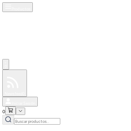
Productos
0
Especiales
Newsfeed
0
Iniciar Sesión
0