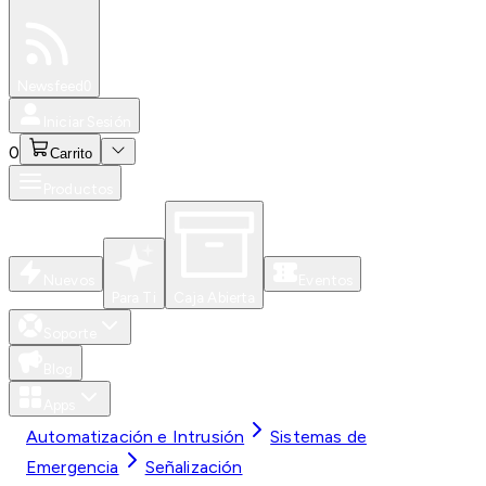
Especiales
Newsfeed
0
Iniciar Sesión
0
Carrito
Productos
Nuevos
Eventos
Para Ti
Caja Abierta
Soporte
Blog
Apps
Automatización e Intrusión
Sistemas de
Emergencia
Señalización