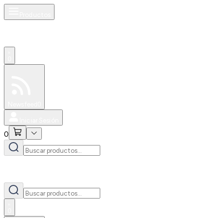
Productos
0
Especiales
Newsfeed
0
Iniciar Sesión
0
0