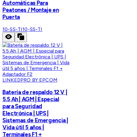
Automáticas Para
Peatones / Montaje en
Puerta
10-SS-TI
10-SS-TI
LINKEDPRO BY EPCOM
Batería de respaldo 12 V |
5.5 Ah | AGM | Especial
para Seguridad
Electrónica | UPS |
Sistemas de Emergencia |
Vida útil 5 años |
Terminales F1 +