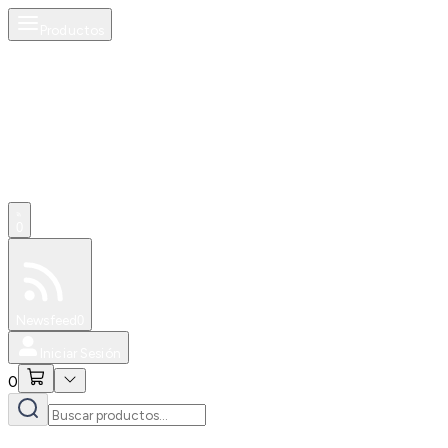
Productos
0
Especiales
Newsfeed
0
Iniciar Sesión
0