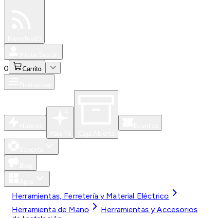
Especiales
Newsfeed
0
Iniciar Sesión
0
Carrito
Productos
Nuevos
Eventos
Para Ti
Caja Abierta
Soporte
Blog
Apps
Herramientas, Ferretería y Material Eléctrico
Herramienta de Mano
Herramientas y Accesorios