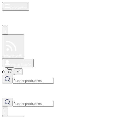
Productos
0
Especiales
Newsfeed
0
Iniciar Sesión
0
0