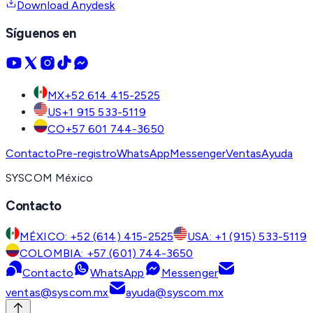
Download Anydesk
Síguenos en
MX
+52 614 415-2525
US
+1 915 533-5119
CO
+57 601 744-3650
Contacto
Pre-registro
WhatsApp
Messenger
Ventas
Ayuda
SYSCOM México
Contacto
MÉXICO: +52 (614) 415-2525
USA: +1 (915) 533-5119
COLOMBIA: +57 (601) 744-3650
Contacto
WhatsApp
Messenger
ventas@syscom.mx
ayuda@syscom.mx