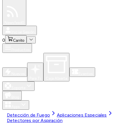
Especiales
Newsfeed
0
Iniciar Sesión
0
Carrito
Productos
Nuevos
Eventos
Para Ti
Caja Abierta
Soporte
Blog
Apps
Detección de Fuego
Aplicaciones Especiales
Detectores por Aspiración