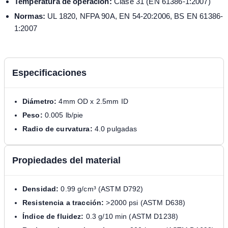
Temperatura de operación:
Clase 31 (EN 61386-1:2007)
Normas:
UL 1820, NFPA 90A, EN 54-20:2006, BS EN 61386-
1:2007
Especificaciones
Diámetro:
4mm OD x 2.5mm ID
Peso:
0.005 lb/pie
Radio de curvatura:
4.0 pulgadas
Propiedades del material
Densidad:
0.99 g/cm³ (ASTM D792)
Resistencia a tracción:
>2000 psi (ASTM D638)
Índice de fluidez:
0.3 g/10 min (ASTM D1238)