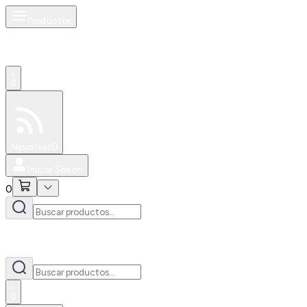
Productos
0
Especiales
Newsfeed
0
Iniciar Sesión
0
0