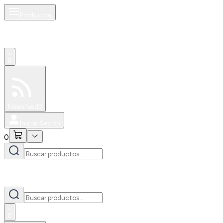
Productos
0
Especiales
Newsfeed
0
Iniciar Sesión
0
0