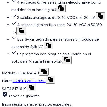
4 entradas universales (una seleccionable como
medidor de pulsos digital)
2 salidas analógicas de 0-10 VCC o 4-20 mA
4 salidas digitales tipo triac, 20-30 VCA a 50/60
Hz
Bus Sylk integrado para sensores y módulos de
expansión Sylk I/O
Se programa con bloques de función en el
software Niagara Framework
Modelo
PUB4024S/U
Marca
HONEYWELL BMS
SAT
46171619
3 años de garantía
Inicia sesión para ver precios especiales