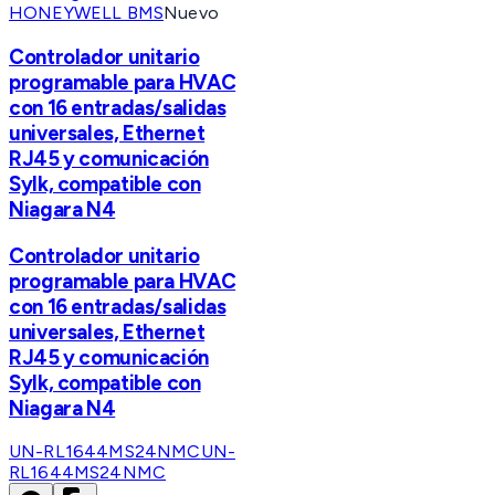
HONEYWELL BMS
Nuevo
Controlador unitario
programable para HVAC
con 16 entradas/salidas
universales, Ethernet
RJ45 y comunicación
Sylk, compatible con
Niagara N4
Controlador unitario
programable para HVAC
con 16 entradas/salidas
universales, Ethernet
RJ45 y comunicación
Sylk, compatible con
Niagara N4
UN-RL1644MS24NMC
UN-
RL1644MS24NMC