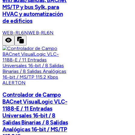
entradas/salidas, BACnet
MS/TP y bus Sylk, para
HVAC y automatización
de edificios
WEB-RL6N
WEB-RL6N
ALERTON
Controlador de Campo
BACnet VisualLogic VLC-
1188-E / 11 Entradas
Universales 16-bit / 8
Salidas Binarias / 8 Salidas
Analógicas 16-bit / MS/TP