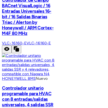
Controlador de Campo
BACnet VisualLogic / 16
Entradas Universales 16-
bit / 16 Salidas Binarias
Triac / Alerton by
Honeywell / ARM Cortex-
M4F 80 MHz
VLC-16160-E
VLC-16160-E
HONEYWELL BMS
Nuevo
Controlador unitario
programable para HVAC
con 8 entradas/salidas
universales, 4 salidas SSR