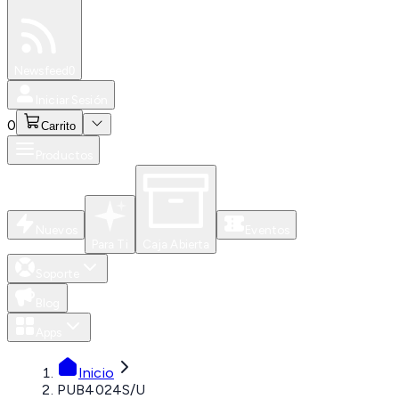
Especiales
Newsfeed
0
Iniciar Sesión
0
Carrito
Productos
Nuevos
Eventos
Para Ti
Caja Abierta
Soporte
Blog
Apps
Inicio
PUB4024S/U