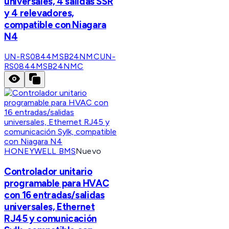
universales, 4 salidas SSR
y 4 relevadores,
compatible con Niagara
N4
UN-RS0844MSB24NMC
UN-
RS0844MSB24NMC
HONEYWELL BMS
Nuevo
Controlador unitario
programable para HVAC
con 16 entradas/salidas
universales, Ethernet
RJ45 y comunicación