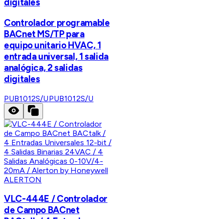
digitales
Controlador programable
BACnet MS/TP para
equipo unitario HVAC, 1
entrada universal, 1 salida
analógica, 2 salidas
digitales
PUB1012S/U
PUB1012S/U
ALERTON
VLC-444E / Controlador
de Campo BACnet