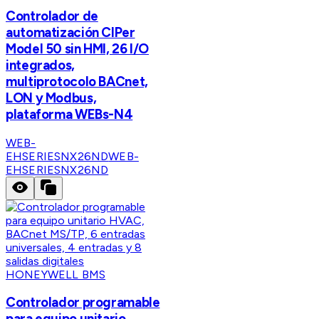
Controlador de
automatización CIPer
Model 50 sin HMI, 26 I/O
integrados,
multiprotocolo BACnet,
LON y Modbus,
plataforma WEBs-N4
WEB-
EHSERIESNX26ND
WEB-
EHSERIESNX26ND
HONEYWELL BMS
Controlador programable
para equipo unitario