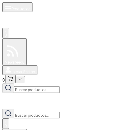
Productos
0
Especiales
Newsfeed
0
Iniciar Sesión
0
0