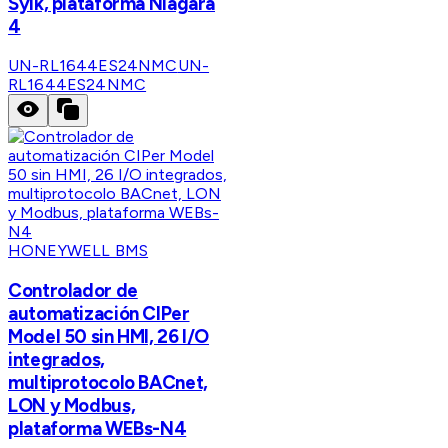
Sylk, plataforma Niagara
4
UN-RL1644ES24NMC
UN-
RL1644ES24NMC
HONEYWELL BMS
Controlador de
automatización CIPer
Model 50 sin HMI, 26 I/O
integrados,
multiprotocolo BACnet,
LON y Modbus,
plataforma WEBs-N4