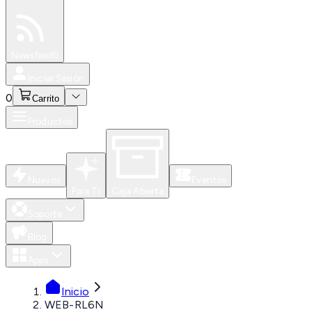
Especiales
Newsfeed
0
Iniciar Sesión
0
Carrito
Productos
Nuevos
Eventos
Para Ti
Caja Abierta
Soporte
Blog
Apps
Inicio
WEB-RL6N