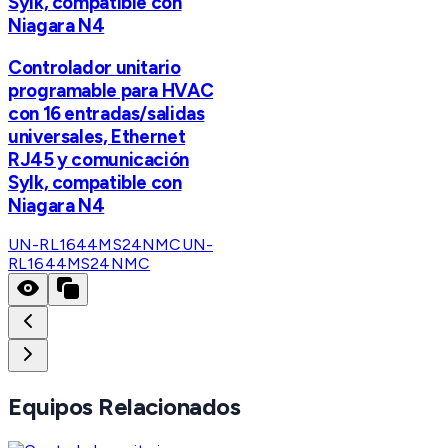
Sylk, compatible con
Niagara N4
Controlador unitario
programable para HVAC
con 16 entradas/salidas
universales, Ethernet
RJ45 y comunicación
Sylk, compatible con
Niagara N4
UN-RL1644MS24NMC
UN-
RL1644MS24NMC
Equipos Relacionados