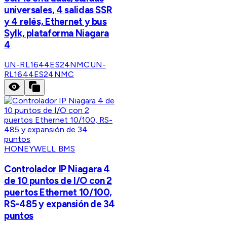
universales, 4 salidas SSR
y 4 relés, Ethernet y bus
Sylk, plataforma Niagara
4
UN-RL1644ES24NMC
UN-
RL1644ES24NMC
HONEYWELL BMS
Controlador IP Niagara 4
de 10 puntos de I/O con 2
puertos Ethernet 10/100,
RS-485 y expansión de 34
puntos