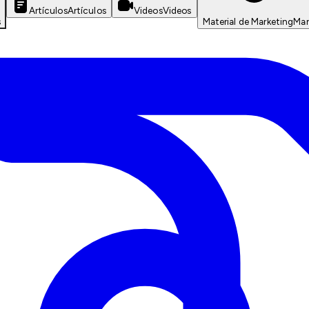
Artículos
Artículos
Videos
Videos
s
Material de Marketing
Mar