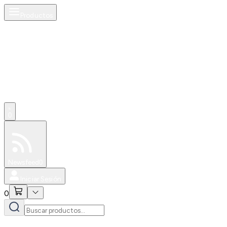
Productos
0
Especiales
Newsfeed
0
Iniciar Sesión
0