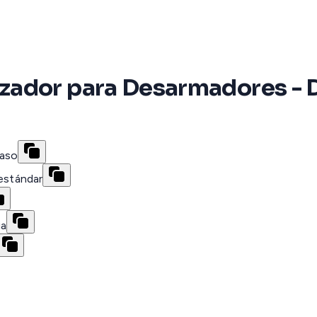
zador para Desarmadores - D
paso
 estándar
ia