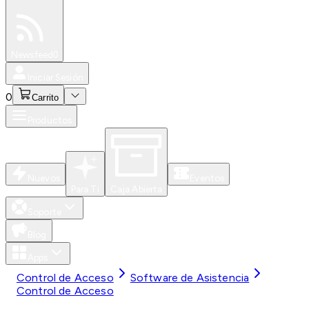
Especiales
Newsfeed
0
Iniciar Sesión
0
Carrito
Productos
Nuevos
Eventos
Para Ti
Caja Abierta
Soporte
Blog
Apps
Control de Acceso
Software de Asistencia
Control de Acceso