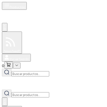
Productos
0
Especiales
Newsfeed
0
Iniciar Sesión
0
0