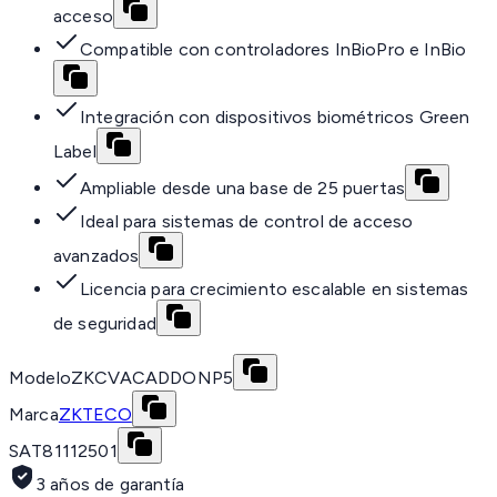
acceso
Compatible con controladores InBioPro e InBio
Integración con dispositivos biométricos Green
Label
Ampliable desde una base de 25 puertas
Ideal para sistemas de control de acceso
avanzados
Licencia para crecimiento escalable en sistemas
de seguridad
Modelo
ZKCVACADDONP5
Marca
ZKTECO
SAT
81112501
3 años de garantía