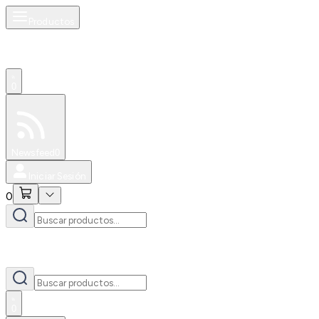
Productos
0
Especiales
Newsfeed
0
Iniciar Sesión
0
0