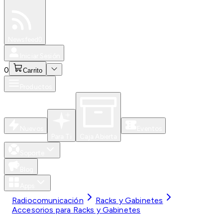
Especiales
Newsfeed
0
Iniciar Sesión
0
Carrito
Productos
Nuevos
Eventos
Para Ti
Caja Abierta
Soporte
Blog
Apps
Radiocomunicación
Racks y Gabinetes
Accesorios para Racks y Gabinetes