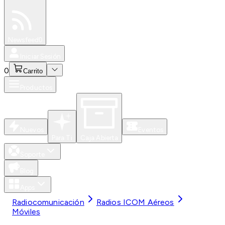
Especiales
Newsfeed
0
Iniciar Sesión
0
Carrito
Productos
Nuevos
Eventos
Para Ti
Caja Abierta
Soporte
Blog
Apps
Radiocomunicación
Radios ICOM Aéreos
Móviles