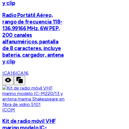
y clip
Radio Portátil Aéreo,
rango de frecuencia 118-
136.99166 MHz, 6W PEP,
200 canales
alfanuméricos, pantalla
de 8 caracteres, incluye
bateria, cargador, antena
y clip
ICA16
ICA16
ICOM
Kit de radio móvil VHF
marino modelo IC-