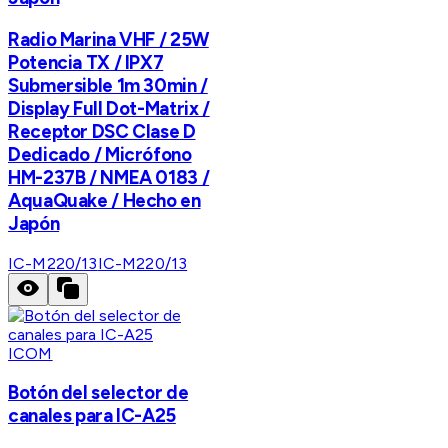
Radio Marina VHF / 25W
Potencia TX / IPX7
Submersible 1m 30min /
Display Full Dot-Matrix /
Receptor DSC Clase D
Dedicado / Micrófono
HM-237B / NMEA 0183 /
AquaQuake / Hecho en
Japón
IC-M220/13
IC-M220/13
ICOM
Botón del selector de
canales para IC-A25