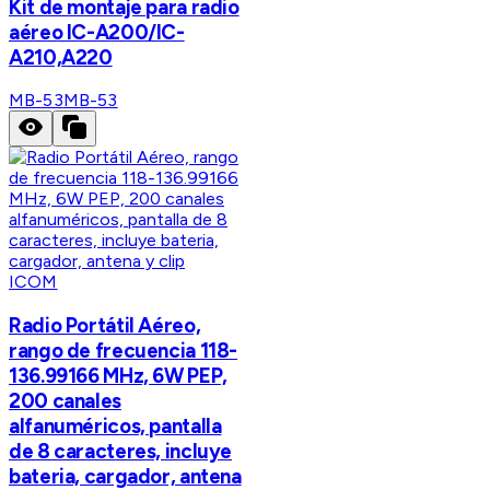
Kit de montaje para radio
aéreo IC-A200/IC-
A210,A220
MB-53
MB-53
ICOM
Radio Portátil Aéreo,
rango de frecuencia 118-
136.99166 MHz, 6W PEP,
200 canales
alfanuméricos, pantalla
de 8 caracteres, incluye
bateria, cargador, antena