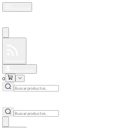
Productos
0
Especiales
Newsfeed
0
Iniciar Sesión
0
0