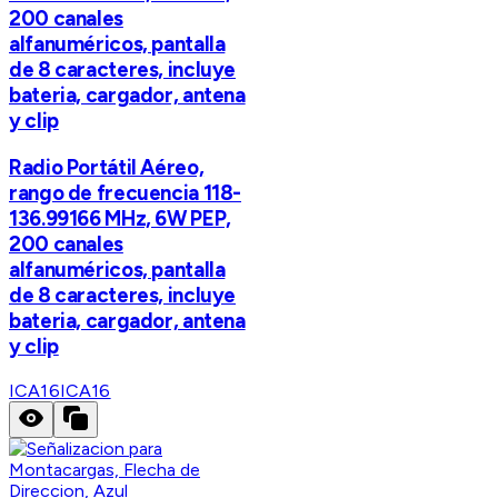
200 canales
alfanuméricos, pantalla
de 8 caracteres, incluye
bateria, cargador, antena
y clip
Radio Portátil Aéreo,
rango de frecuencia 118-
136.99166 MHz, 6W PEP,
200 canales
alfanuméricos, pantalla
de 8 caracteres, incluye
bateria, cargador, antena
y clip
ICA16
ICA16