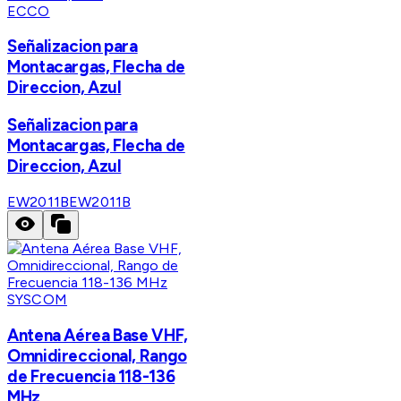
ECCO
Señalizacion para
Montacargas, Flecha de
Direccion, Azul
Señalizacion para
Montacargas, Flecha de
Direccion, Azul
EW2011B
EW2011B
SYSCOM
Antena Aérea Base VHF,
Omnidireccional, Rango
de Frecuencia 118-136
MHz