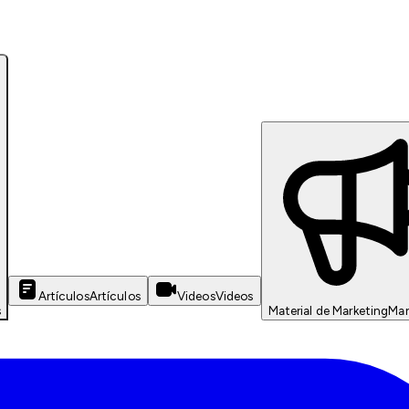
Artículos
Artículos
Videos
Videos
s
Material de Marketing
Mar