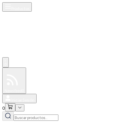
Productos
0
Especiales
Newsfeed
0
Iniciar Sesión
0