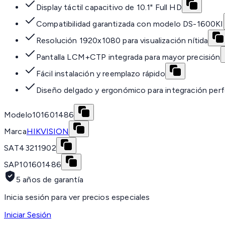
Display táctil capacitivo de 10.1" Full HD
Compatibilidad garantizada con modelo DS-1600KI
Resolución 1920x1080 para visualización nítida
Pantalla LCM+CTP integrada para mayor precisión
Fácil instalación y reemplazo rápido
Diseño delgado y ergonómico para integración per
Modelo
101601486
Marca
HIKVISION
SAT
43211902
SAP
101601486
5 años de garantía
Inicia sesión para ver precios especiales
Iniciar Sesión