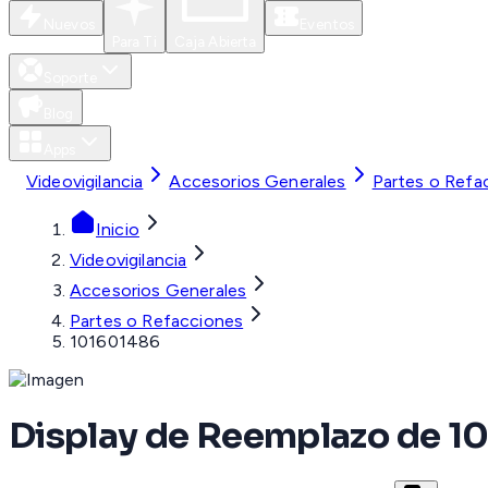
Nuevos
Eventos
Para Ti
Caja Abierta
Soporte
Blog
Apps
Videovigilancia
Accesorios Generales
Partes o Refa
Inicio
Videovigilancia
Accesorios Generales
Partes o Refacciones
101601486
Display de Reemplazo de 1