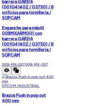
barrera GARD4
(001G4140Z / G3750) / 8
orificios para tornillería /
SOPCAM
Enganche para mástil
009MXARM001 con
barrera GARD4
(001G4140Z / G3750) / 8
orificios para tornillería /
SOPCAM
009-MX-027
009-MX-027
EPCOM INDUSTRIAL
Brazos Push in pop out
400 mm