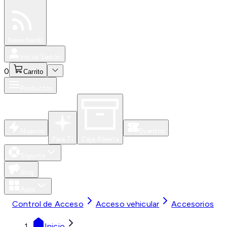
Especiales
Newsfeed
0
Iniciar Sesión
0
Carrito
Productos
Nuevos
Eventos
Para Ti
Caja Abierta
Soporte
Blog
Apps
Control de Acceso
Acceso vehicular
Accesorios
Inicio