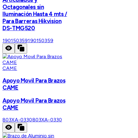
Octagonales sin
Iluminación Hasta 4 mts /
Para Barreras Hikvision
DS-TMG520
190150359
190150359
CAME
Apoyo Movil Para Brazos
CAME
Apoyo Movil Para Brazos
CAME
803XA-0330
803XA-0330