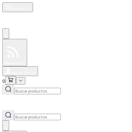
Productos
0
Especiales
Newsfeed
0
Iniciar Sesión
0
0