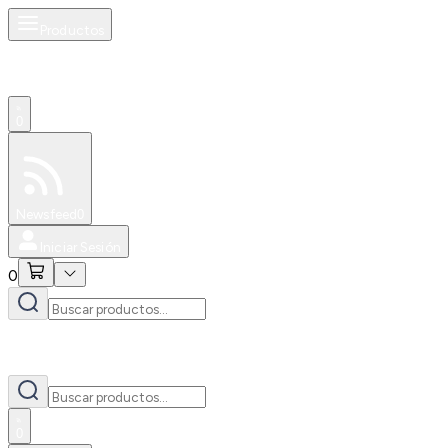
Productos
0
Especiales
Newsfeed
0
Iniciar Sesión
0
0