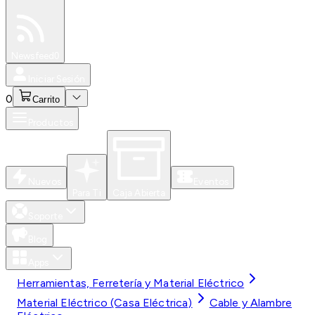
Especiales
Newsfeed
0
Iniciar Sesión
0
Carrito
Productos
Nuevos
Eventos
Para Ti
Caja Abierta
Soporte
Blog
Apps
Herramientas, Ferretería y Material Eléctrico
Material Eléctrico (Casa Eléctrica)
Cable y Alambre