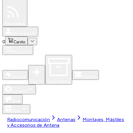
Especiales
Newsfeed
0
Iniciar Sesión
0
Carrito
Productos
Nuevos
Eventos
Para Ti
Caja Abierta
Soporte
Blog
Apps
Radiocomunicación
Antenas
Montajes, Mástiles
y Accesorios de Antena