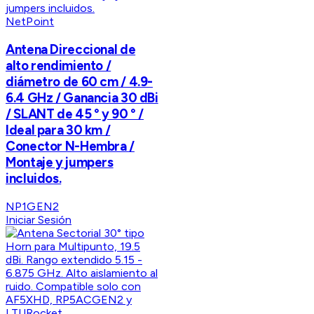
NetPoint
Antena Direccional de
alto rendimiento /
diámetro de 60 cm / 4.9-
6.4 GHz / Ganancia 30 dBi
/ SLANT de 45 ° y 90 ° /
Ideal para 30 km /
Conector N-Hembra /
Montaje y jumpers
incluidos.
NP1GEN2
Iniciar Sesión