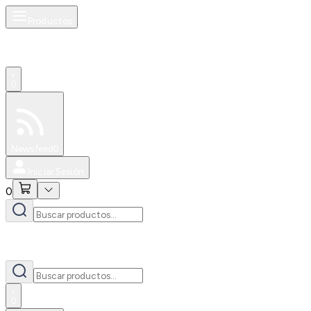
Productos
0
Especiales
Newsfeed
0
Iniciar Sesión
0
0