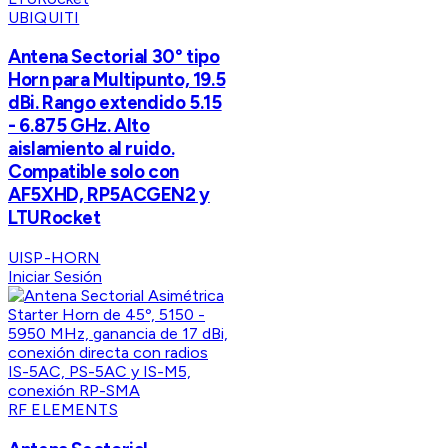
UBIQUITI
Antena Sectorial 30° tipo
Horn para Multipunto, 19.5
dBi. Rango extendido 5.15
- 6.875 GHz. Alto
aislamiento al ruido.
Compatible solo con
AF5XHD, RP5ACGEN2 y
LTURocket
UISP-HORN
Iniciar Sesión
RF ELEMENTS