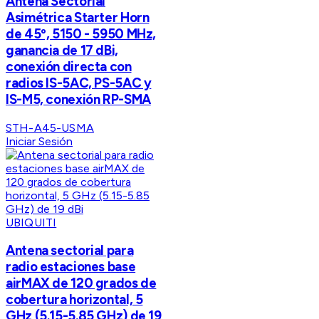
Antena Sectorial
Asimétrica Starter Horn
de 45º, 5150 - 5950 MHz,
ganancia de 17 dBi,
conexión directa con
radios IS-5AC, PS-5AC y
IS-M5, conexión RP-SMA
STH-A45-USMA
Iniciar Sesión
UBIQUITI
Antena sectorial para
radio estaciones base
airMAX de 120 grados de
cobertura horizontal, 5
GHz (5.15-5.85 GHz) de 19