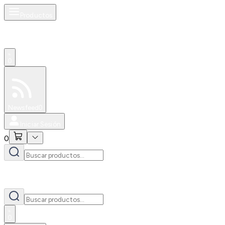
Productos
0
Especiales
Newsfeed
0
Iniciar Sesión
0
0