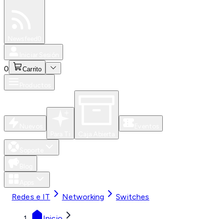
Especiales
Newsfeed
0
Iniciar Sesión
0
Carrito
Productos
Nuevos
Eventos
Para Ti
Caja Abierta
Soporte
Blog
Apps
Redes e IT
Networking
Switches
Inicio