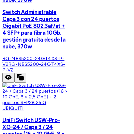
Switch Administrable
Capa 3 con 24 puertos
Gigabit PoE 802.3af/at +
4 SFP+ para fibra 10Gb,
gestión gratuita desde la
nube, 370w
RG-NBS5200-24GT4XS-P-
V2
RG-NBS5200-24GT4XS-
P-V2
UBIQUITI
UniFi Switch USW-Pro-
XG-24 / Capa 3 / 24
puertos (16 × 10 GbE, 8 ×