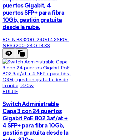
puertos Gigabit, 4
puertos SFP+ para fibra
10Gb, gestión gratuita
desde la nube.
RG-NBS3200-24GT4XS
RG-
NBS3200-24GT4XS
RUIJIE
Switch Administrable
Capa 3 con 24 puertos
Gigabit PoE 802.3af/at +
4 SFP+ para fibra 10Gb,
gestión gratuita desde la
nube, 370w