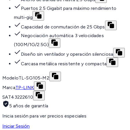
Puertos 2.5 Gigabit para máximo rendimiento
multi-gig
Capacidad de conmutación de 25 Gbps
Negociación automática 3 velocidades
(100M/1G/2.5G)
Diseño sin ventilador y operación silenciosa
Carcasa metálica resistente y compacta
Modelo
TL-SG105-M2
Marca
TP-LINK
SAT
43222610
5 años de garantía
Inicia sesión para ver precios especiales
Iniciar Sesión