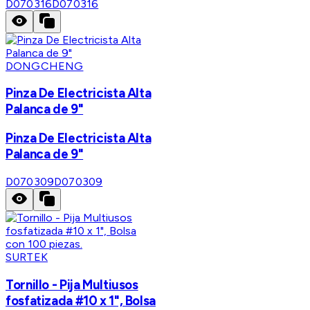
D070316
D070316
DONGCHENG
Pinza De Electricista Alta
Palanca de 9"
Pinza De Electricista Alta
Palanca de 9"
D070309
D070309
SURTEK
Tornillo - Pija Multiusos
fosfatizada #10 x 1", Bolsa