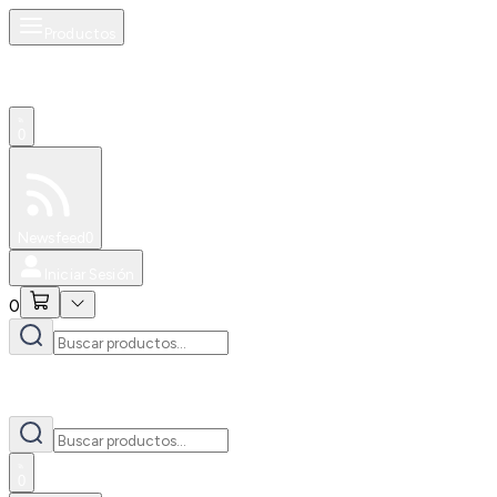
Productos
0
Especiales
Newsfeed
0
Iniciar Sesión
0
0