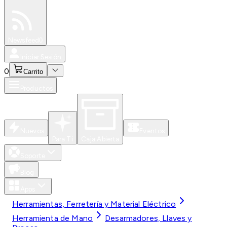
Especiales
Newsfeed
0
Iniciar Sesión
0
Carrito
Productos
Nuevos
Eventos
Para Ti
Caja Abierta
Soporte
Blog
Apps
Herramientas, Ferretería y Material Eléctrico
Herramienta de Mano
Desarmadores, Llaves y