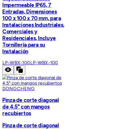
Impermeable IP65, 7
Entradas, Dimensiones
100 x 100 x 70 mm, para
Instalaciones Industriales,
Comerciales y
Residenciales, Incluye
Tornillería para su
Instalación
LP-WBX-100
LP-WBX-100
DONGCHENG
Pinza de corte diagonal
de 4.5" con mangos
recubiertos
Pinza de corte diagonal