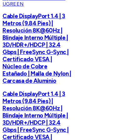
UGREEN
Cable DisplayPort 1.4 | 3
Metros (9.84 Pies) |
Resolución 8K@60Hz |
Blindaje Interno Múltiple |
3D/HDR+/HDCP | 32.4
Gbps | FreeSync G-Sync |
Certificado VESA |
Núcleo de Cobre
Estañado | Malla de Nylon |
Carcasa de Aluminio
Cable DisplayPort 1.4 | 3
Metros (9.84 Pies) |
Resolución 8K@60Hz |
Blindaje Interno Múltiple |
3D/HDR+/HDCP | 32.4
Gbps | FreeSync G-Sync |
Certificado VESA |