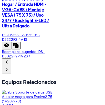
Hogar / Entrada HDMI-
VGA-CVBS / Montaje
VESA ( 75 X 75) / Uso
24/7 / Backlight E-LED /
Ultra Delgado
DS-D5222F2-1V1S
DS-
D5222F2-1V1S
Reemplazo sugerido:
DS-
D5022F2-1V2S
Equipos Relacionados