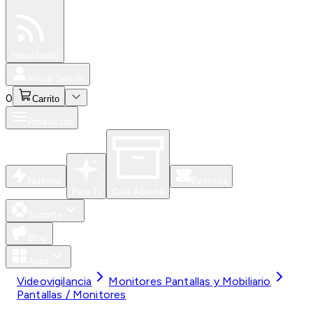
Especiales
Newsfeed
0
Iniciar Sesión
0
Carrito
Productos
Nuevos
Eventos
Para Ti
Caja Abierta
Soporte
Blog
Apps
Videovigilancia
Monitores Pantallas y Mobiliario
Pantallas / Monitores