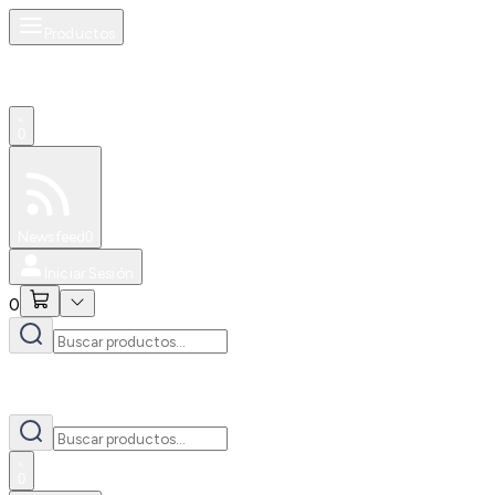
Productos
0
Especiales
Newsfeed
0
Iniciar Sesión
0
0