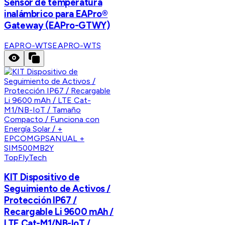
Sensor de temperatura
inalámbrico para EAPro®
Gateway (EAPro-GTWY)
EAPRO-WTS
EAPRO-WTS
TopFlyTech
KIT Dispositivo de
Seguimiento de Activos /
Protección IP67 /
Recargable Li 9600 mAh /
LTE Cat-M1/NB-IoT /