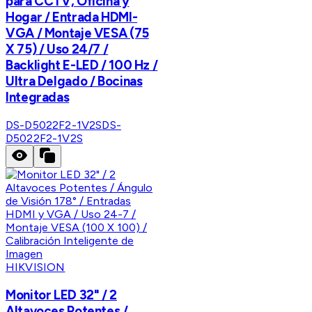
para CCTV, Oficina y
Hogar / Entrada HDMI-
VGA / Montaje VESA (75
X 75) / Uso 24/7 /
Backlight E-LED / 100 Hz /
Ultra Delgado / Bocinas
Integradas
DS-D5022F2-1V2S
DS-
D5022F2-1V2S
HIKVISION
Monitor LED 32" / 2
Altavoces Potentes /