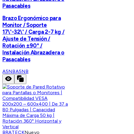
Pasacables
Brazo Ergonómico para
Monitor / Soporte
17\'-32\' / Carga 2-7 kg /
Ajuste de Tensión /
Rotación ±90° /
Instalación Abrazadera o
Pasacables
A5NB
A5NB
BRATECK
Nuevo