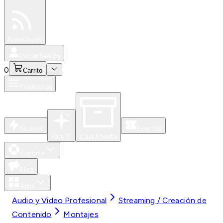
Especiales
Newsfeed
0
Iniciar Sesión
0
Carrito
Productos
Nuevos
Eventos
Para Ti
Caja Abierta
Soporte
Blog
Apps
Audio y Video Profesional
Streaming / Creación de
Contenido
Montajes