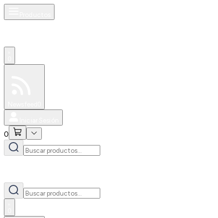
Productos
0
Especiales
Newsfeed
0
Iniciar Sesión
0
0