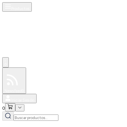
Productos
0
Especiales
Newsfeed
0
Iniciar Sesión
0