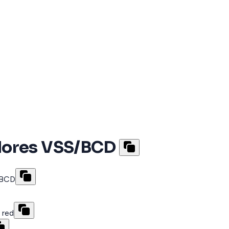
dores VSS/BCD
/BCD
 red