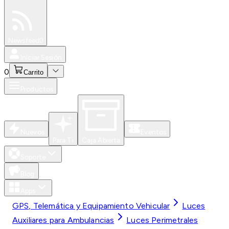
Especiales
Newsfeed
0
Iniciar Sesión
0
Carrito
Productos
Nuevos
Eventos
Para Ti
Caja Abierta
Soporte
Blog
Apps
GPS, Telemática y Equipamiento Vehicular
Luces
Auxiliares para Ambulancias
Luces Perimetrales