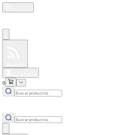
Productos
0
Especiales
Newsfeed
0
Iniciar Sesión
0
0