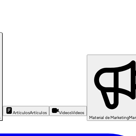
Artículos
Artículos
Videos
Videos
s
Material de Marketing
Mar