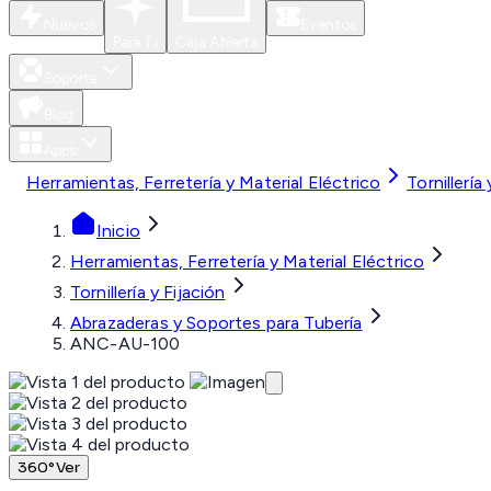
Nuevos
Eventos
Para Ti
Caja Abierta
Soporte
Blog
Apps
Herramientas, Ferretería y Material Eléctrico
Tornillería
Inicio
Herramientas, Ferretería y Material Eléctrico
Tornillería y Fijación
Abrazaderas y Soportes para Tubería
ANC-AU-100
360°
Ver