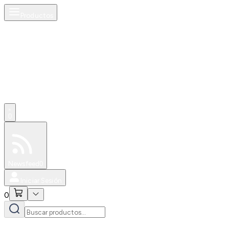
Productos
0
Especiales
Newsfeed
0
Iniciar Sesión
0