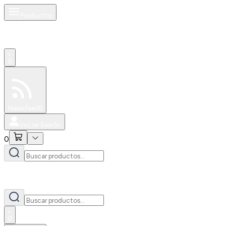
Productos
0
Especiales
Newsfeed
0
Iniciar Sesión
0
0