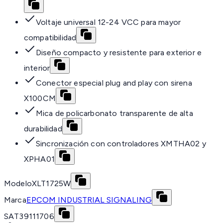
Voltaje universal 12-24 VCC para mayor
compatibilidad
Diseño compacto y resistente para exterior e
interior
Conector especial plug and play con sirena
X100CM
Mica de policarbonato transparente de alta
durabilidad
Sincronización con controladores XMTHA02 y
XPHA01
Modelo
XLT1725W
Marca
EPCOM INDUSTRIAL SIGNALING
SAT
39111706