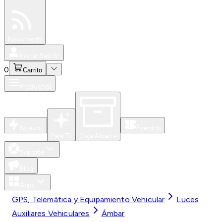
Especiales
Newsfeed
0
Iniciar Sesión
0
Carrito
Productos
Nuevos
Eventos
Para Ti
Caja Abierta
Soporte
Blog
Apps
GPS, Telemática y Equipamiento Vehicular
Luces
Auxiliares Vehiculares
Ámbar