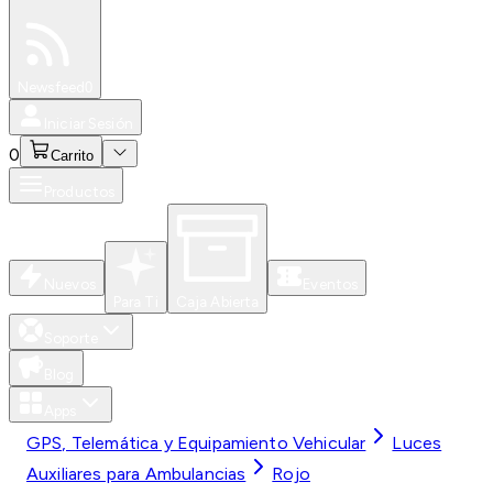
Especiales
Newsfeed
0
Iniciar Sesión
0
Carrito
Productos
Nuevos
Eventos
Para Ti
Caja Abierta
Soporte
Blog
Apps
GPS, Telemática y Equipamiento Vehicular
Luces
Auxiliares para Ambulancias
Rojo