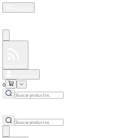
Productos
0
Especiales
Newsfeed
0
Iniciar Sesión
0
0