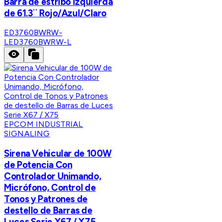
Barra de estribo Izquierda
de 61.3¨ Rojo/Azul/Claro
ED3760BWRW-
L
ED3760BWRW-L
EPCOM INDUSTRIAL
SIGNALING
Sirena Vehicular de 100W
de Potencia Con
Controlador Unimando,
Micrófono, Control de
Tonos y Patrones de
destello de Barras de
Luces Serie X67 / X75