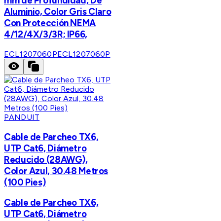
mm de Profundidad, De
Aluminio, Color Gris Claro
Con Protección NEMA
4/12/4X/3/3R; IP66,
ECL1207060P
ECL1207060P
PANDUIT
Cable de Parcheo TX6,
UTP Cat6, Diámetro
Reducido (28AWG),
Color Azul, 30.48 Metros
(100 Pies)
Cable de Parcheo TX6,
UTP Cat6, Diámetro