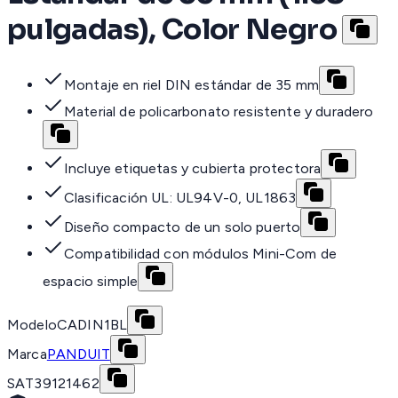
pulgadas), Color Negro
Montaje en riel DIN estándar de 35 mm
Material de policarbonato resistente y duradero
Incluye etiquetas y cubierta protectora
Clasificación UL: UL94V-0, UL1863
Diseño compacto de un solo puerto
Compatibilidad con módulos Mini-Com de
espacio simple
Modelo
CADIN1BL
Marca
PANDUIT
SAT
39121462