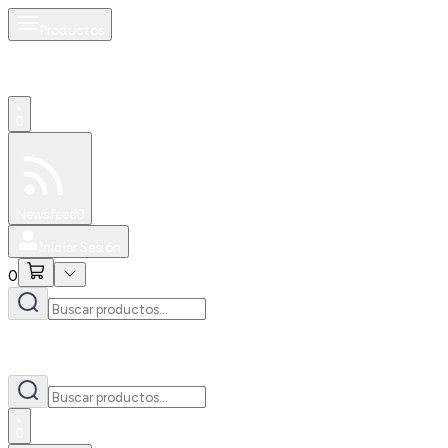
Productos
0
Especiales
Newsfeed
0
Iniciar Sesión
0
0