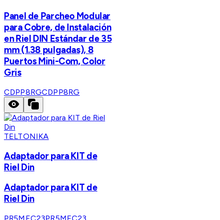
Panel de Parcheo Modular
para Cobre, de Instalación
en Riel DIN Estándar de 35
mm (1.38 pulgadas), 8
Puertos Mini-Com, Color
Gris
CDPP8RG
CDPP8RG
TELTONIKA
Adaptador para KIT de
Riel Din
Adaptador para KIT de
Riel Din
PR5MEC23
PR5MEC23