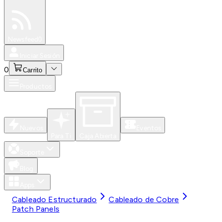
Especiales
Newsfeed
0
Iniciar Sesión
0
Carrito
Productos
Nuevos
Eventos
Para Ti
Caja Abierta
Soporte
Blog
Apps
Cableado Estructurado
Cableado de Cobre
Patch Panels