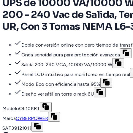
UPS de 10000 VA/10000 W, 
200 - 240 Vac de Salida, Te
UR, Con 3 Tomas NEMA L6
Doble conversión online con cero tiempo de transf
Onda senoidal pura para protección avanzada
Salida 200-240 VCA, 10000 VA/10000 W
Panel LCD intuitivo para monitoreo en tiempo real
Modo Eco con eficiencia hasta 95%
Diseño versátil en torre o rack 6U
Modelo
OL10KRT
Marca
CYBERPOWER
SAT
39121011