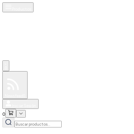
Productos
0
Especiales
Newsfeed
0
Iniciar Sesión
0