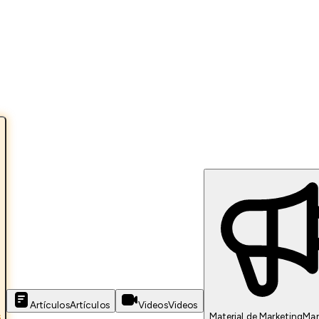
Artículos
Artículos
Videos
Videos
s
Material de Marketing
Mar