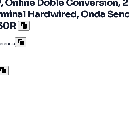
Online Doble Conversión, 20
rminal Hardwired, Onda Senoi
-30R
erencia