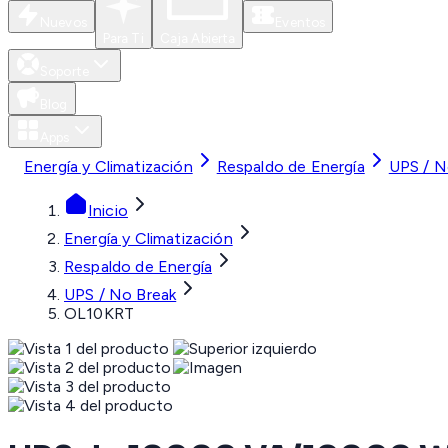
Nuevos
Eventos
Para Ti
Caja Abierta
Soporte
Blog
Apps
Energía y Climatización
Respaldo de Energía
UPS / N
Inicio
Energía y Climatización
Respaldo de Energía
UPS / No Break
OL10KRT