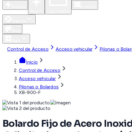
Nuevos
Eventos
Para Ti
Caja Abierta
Soporte
Blog
Apps
Control de Acceso
Acceso vehicular
Pilonas o Bola
Inicio
Control de Acceso
Acceso vehicular
Pilonas o Bolardos
XB-900-F
Bolardo Fijo de Acero Inoxi