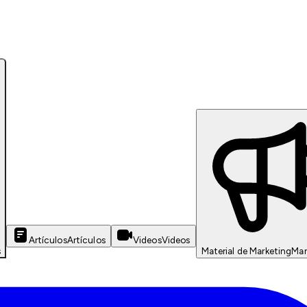
Artículos
Artículos
Videos
Videos
s
Material de Marketing
Mar