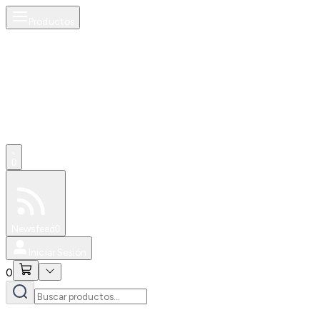
Productos
0
Especiales
Newsfeed
0
Iniciar Sesión
0