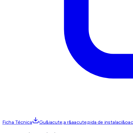
Ficha Técnica
Gu&iacute;a r&aacute;pida de instalaci&oa