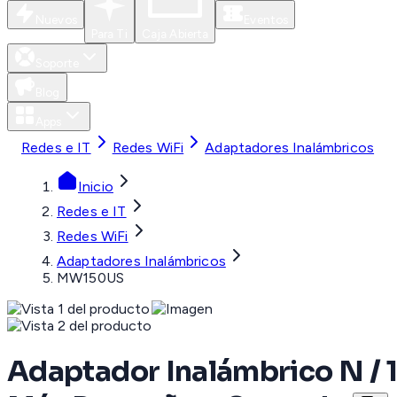
Nuevos
Eventos
Para Ti
Caja Abierta
Soporte
Blog
Apps
Redes e IT
Redes WiFi
Adaptadores Inalámbricos
Inicio
Redes e IT
Redes WiFi
Adaptadores Inalámbricos
MW150US
Adaptador Inalámbrico N / 15