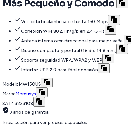
Más Pequeño y Comodo
Velocidad inalámbrica de hasta 150 Mbps
Conexión WiFi 802.11n/g/b en 2.4 GHz
Antena interna omnidireccional para mejor señal
Diseño compacto y portátil (18.9 x 14.8 mm)
Soporta seguridad WPA/WPA2 y WEP
Interfaz USB 2.0 para fácil conexión
Modelo
MW150US
Marca
Mercusys
SAT
43223108
3 años de garantía
Inicia sesión para ver precios especiales