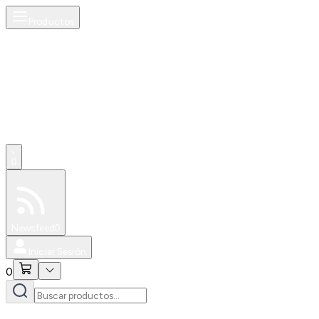
Productos
0
Especiales
Newsfeed
0
Iniciar Sesión
0