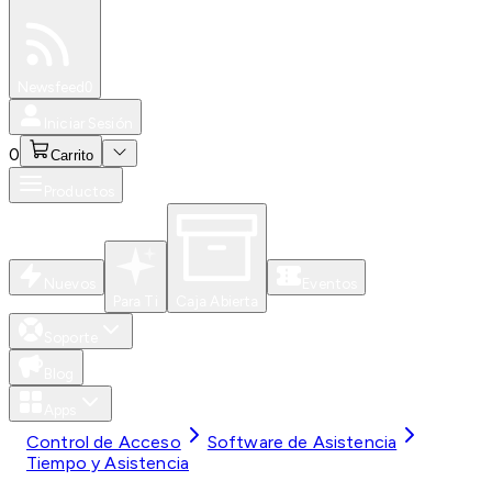
Especiales
Newsfeed
0
Iniciar Sesión
0
Carrito
Productos
Nuevos
Eventos
Para Ti
Caja Abierta
Soporte
Blog
Apps
Control de Acceso
Software de Asistencia
Tiempo y Asistencia