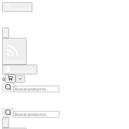
Productos
0
Especiales
Newsfeed
0
Iniciar Sesión
0
0