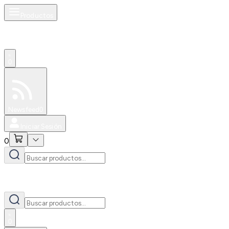
Productos
0
Especiales
Newsfeed
0
Iniciar Sesión
0
0