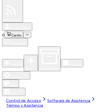
Especiales
Newsfeed
0
Iniciar Sesión
0
Carrito
Productos
Nuevos
Eventos
Para Ti
Caja Abierta
Soporte
Blog
Apps
Control de Acceso
Software de Asistencia
Tiempo y Asistencia